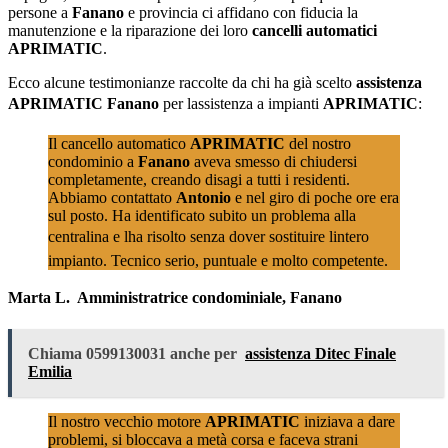
persone a
Fanano
e provincia ci affidano con fiducia la
manutenzione e la riparazione dei loro
cancelli automatici
APRIMATIC
.
Ecco alcune testimonianze raccolte da chi ha già scelto
assistenza
APRIMATIC Fanano
per lassistenza a impianti
APRIMATIC
:
Il cancello automatico
APRIMATIC
del nostro
condominio a
Fanano
aveva smesso di chiudersi
completamente, creando disagi a tutti i residenti.
Abbiamo contattato
Antonio
e nel giro di poche ore era
sul posto. Ha identificato subito un problema alla
centralina e lha risolto senza dover sostituire lintero
impianto. Tecnico serio, puntuale e molto competente.
Marta L.  Amministratrice condominiale, Fanano
Chiama 0599130031 anche per
assistenza Ditec Finale
Emilia
Il nostro vecchio motore
APRIMATIC
iniziava a dare
problemi, si bloccava a metà corsa e faceva strani