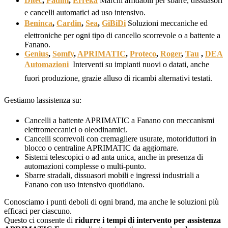
Ditec
,
Fadini
,
Erreka
 Marchi affidabili per sbarre, dissuasori
e cancelli automatici ad uso intensivo.
Beninca
,
Cardin
,
Sea
,
GiBiDi
 Soluzioni meccaniche ed
elettroniche per ogni tipo di cancello scorrevole o a battente a
Fanano.
Genius
,
Somfy
,
APRIMATIC
,
Proteco
,
Roger
,
Tau
,
DEA
Automazioni
 Interventi su impianti nuovi o datati, anche
fuori produzione, grazie alluso di ricambi alternativi testati.
Gestiamo lassistenza su:
Cancelli a battente APRIMATIC a Fanano con meccanismi
elettromeccanici o oleodinamici.
Cancelli scorrevoli con cremagliere usurate, motoriduttori in
blocco o centraline APRIMATIC da aggiornare.
Sistemi telescopici o ad anta unica, anche in presenza di
automazioni complesse o multi-punto.
Sbarre stradali, dissuasori mobili e ingressi industriali a
Fanano con uso intensivo quotidiano.
Conosciamo i punti deboli di ogni brand, ma anche le soluzioni più
efficaci per ciascuno.
Questo ci consente di
ridurre i tempi di intervento per assistenza