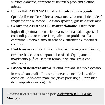
surriscaldamento, componenti usurati o problemi elettrici
interni.
Fotocellule APRIMATIC disallineate o danneggiate

Quando il cancello si blocca senza motivo o non si richiude, è
frequente che le fotocellule siano sporche, guaste o fuori asse.
Centralina APRIMATIC malfunzionante
 Errori nella
logica di apertura, interruzioni casuali o mancata risposta ai
comandi possono essere il segnale di un problema alla
centralina. Interveniamo su schede elettroniche e moduli di
controllo.
Problemi meccanici
 Bracci deformati, cremagliere usurate,
cerniere bloccate o componenti ossidati. Ogni parte in
movimento può causare un fermo, e va analizzata con
attenzione.
Blocco di sicurezza attivo
 Alcuni impianti si auto-bloccano
in caso di anomalia. Il nostro intervento include la verifica
completa, lo sblocco manuale (dove previsto) e il ripristino
delle impostazioni originali.
Chiama 0599130031 anche per
assistenza BFT Lama
Mocogno