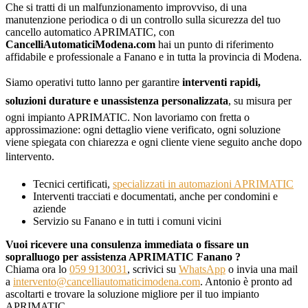
Che si tratti di un malfunzionamento improvviso, di una
manutenzione periodica o di un controllo sulla sicurezza del tuo
cancello automatico APRIMATIC, con
CancelliAutomaticiModena.com
hai un punto di riferimento
affidabile e professionale a Fanano e in tutta la provincia di Modena.
Siamo operativi tutto lanno per garantire
interventi rapidi,
soluzioni durature e unassistenza personalizzata
, su misura per
ogni impianto APRIMATIC. Non lavoriamo con fretta o
approssimazione: ogni dettaglio viene verificato, ogni soluzione
viene spiegata con chiarezza e ogni cliente viene seguito anche dopo
lintervento.
Tecnici certificati,
specializzati in automazioni APRIMATIC
Interventi tracciati e documentati, anche per condomini e
aziende
Servizio su Fanano e in tutti i comuni vicini
Vuoi ricevere una consulenza immediata o fissare un
sopralluogo per assistenza APRIMATIC Fanano ?
Chiama ora lo
059 9130031
, scrivici su
WhatsApp
o invia una mail
a
intervento@cancelliautomaticimodena.com
. Antonio è pronto ad
ascoltarti e trovare la soluzione migliore per il tuo impianto
APRIMATIC.