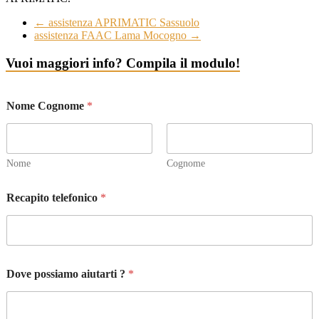
←
assistenza APRIMATIC Sassuolo
assistenza FAAC Lama Mocogno
→
Vuoi maggiori info? Compila il modulo!
Nome Cognome
*
Nome
Cognome
Recapito telefonico
*
*
Dove possiamo aiutarti ?
*
l
a
t
u