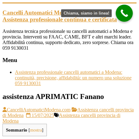
Vai
al
Cancelli Automatici Modena | 059 9130031
Chiama, siamo in linea!
contenuto
Assistenza professionale continua e certificata
Assistenza tecnica professionale su cancelli automatici a Modena e
provincia. Interventi su FAAC, CAME, BFT e altri marchi leader.
Affidabilità continua, supporto dedicato, zero sorprese. Chiama ora
059 9130031
Menu
Assistenza professionale cancelli automatici a Modena:
continuità, precisione, affidabilità: un numero una soluzione
059 9130031
assistenza APRIMATIC Fanano
CancelliAutomaticiModena.com
Assistenza cancelli provincia
di Modena
15/07/2025
Assistenza cancelli provincia di
Modena
Sommario
[
mostra
]