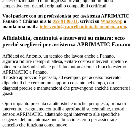
accesso aziendale o di un ingresso privato, agiamo in modo
tempestivo con ricambi originali o compatibili certificati.
Vuoi parlare con un professionista per assistenza APRIMATIC
Fanano ? Chiama ora lo
059 9130031
, scrivici su
WhatsApp
o
manda una mail a
intervento@cancelliautomaticimodena.com
.
Affidabilità, continuità e interventi su misura: ecco
perché sceglierci per assistenza APRIMATIC Fanano
Affidarsi ad Antonio, un tecnico che lavora anche a Fanano,
significa ridurre i tempi di attesa, evitare costosi interventi ripetuti e
ottenere soluzioni studiate per il tuo automazione a braccio esterno
APRIMATIC a Fanano.
Il nostro approccio è pensato, ad esempio, per accesso riservato
dipendenti che cercano un supporto costante nel tempo, con
diagnosi precise e manutenzioni che prevengono anziché rincorrere i
guasti.
Ogni impianto presenta caratteristiche uniche: per questo, prima di
intervenire, eseguiamo controlli approfonditi su centraline, motori,
sensori APRIMATIC, adattando ogni intervento alle specifiche
esigenze del tuo automazione a braccio esterno per assicurare
cancello che funziona come nuovo.