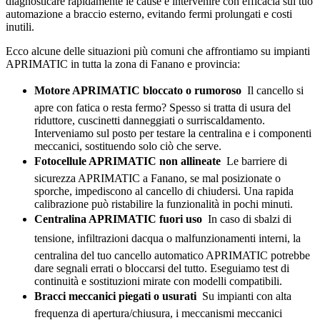
diagnosticare rapidamente le cause e intervenire con efficacia sul tuo
automazione a braccio esterno, evitando fermi prolungati e costi
inutili.
Ecco alcune delle situazioni più comuni che affrontiamo su impianti
APRIMATIC in tutta la zona di Fanano e provincia:
Motore APRIMATIC bloccato o rumoroso
 Il cancello si
apre con fatica o resta fermo? Spesso si tratta di usura del
riduttore, cuscinetti danneggiati o surriscaldamento.
Interveniamo sul posto per testare la centralina e i componenti
meccanici, sostituendo solo ciò che serve.
Fotocellule APRIMATIC non allineate
 Le barriere di
sicurezza APRIMATIC a Fanano, se mal posizionate o
sporche, impediscono al cancello di chiudersi. Una rapida
calibrazione può ristabilire la funzionalità in pochi minuti.
Centralina APRIMATIC fuori uso
 In caso di sbalzi di
tensione, infiltrazioni dacqua o malfunzionamenti interni, la
centralina del tuo cancello automatico APRIMATIC potrebbe
dare segnali errati o bloccarsi del tutto. Eseguiamo test di
continuità e sostituzioni mirate con modelli compatibili.
Bracci meccanici piegati o usurati
 Su impianti con alta
frequenza di apertura/chiusura, i meccanismi meccanici