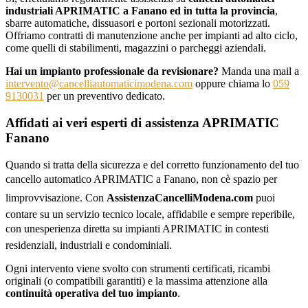
industriali APRIMATIC a Fanano ed in tutta la provincia
,
sbarre automatiche, dissuasori e portoni sezionali motorizzati.
Offriamo contratti di manutenzione anche per impianti ad alto ciclo,
come quelli di stabilimenti, magazzini o parcheggi aziendali.
Hai un impianto professionale da revisionare?
Manda una mail a
intervento@cancelliautomaticimodena.com
oppure chiama lo
059
9130031
per un preventivo dedicato.
Affidati ai veri esperti di assistenza APRIMATIC
Fanano
Quando si tratta della sicurezza e del corretto funzionamento del tuo
cancello automatico APRIMATIC a Fanano, non cè spazio per
limprovvisazione. Con
AssistenzaCancelliModena.com
puoi
contare su un servizio tecnico locale, affidabile e sempre reperibile,
con unesperienza diretta su impianti APRIMATIC in contesti
residenziali, industriali e condominiali.
Ogni intervento viene svolto con strumenti certificati, ricambi
originali (o compatibili garantiti) e la massima attenzione alla
continuità operativa del tuo impianto
.