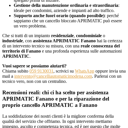
spiegato prima di iniziare.
Gestione della manutenzione ordinaria e straordinaria
:
ideale per condomini, aziende e impianti ad alto traffico.
Supporto anche fuori orario (quando possibile)
: perché
sappiamo che un cancello bloccato APRIMATIC può essere
un vero problema.
Che si tratti di un impianto
residenziale
,
condominiale
o
industriale
, con
assistenza APRIMATIC Fanano
hai la certezza
di un intervento tecnico su misura, con una
reale conoscenza del
territorio di Fanano
e una profonda esperienza sulle automazioni
APRIMATIC
.
Vuoi sapere se possiamo aiutarti?
Chiama subito
059 9130031
, scrivici su
WhatsApp
oppure invia una
mail a
intervento@cancelliautomaticimodena.com
. Parlerai con un
tecnico vero, non con un centralino.
Recensioni reali: chi ci ha scelto per assistenza
APRIMATIC Fanano e per la riparazione del
proprio cancello APRIMATIC a Fanano
La soddisfazione dei nostri clienti è la migliore conferma della
qualità del servizio che offriamo. In ogni intervento mettiamo
impegno, ascolto e competenza tecnica, ed è per questo che molte