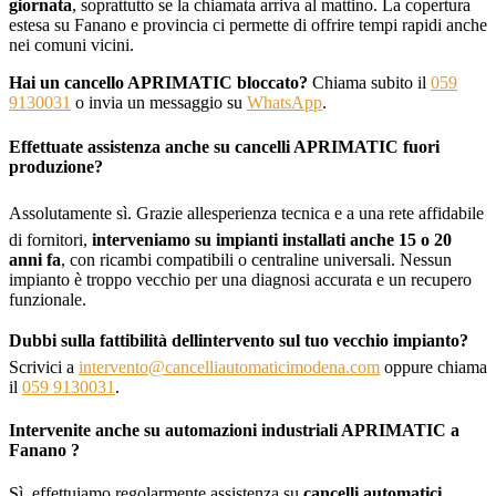
giornata
, soprattutto se la chiamata arriva al mattino. La copertura
estesa su Fanano e provincia ci permette di offrire tempi rapidi anche
nei comuni vicini.
Hai un cancello APRIMATIC bloccato?
Chiama subito il
059
9130031
o invia un messaggio su
WhatsApp
.
Effettuate assistenza anche su cancelli APRIMATIC fuori
produzione?
Assolutamente sì. Grazie allesperienza tecnica e a una rete affidabile
di fornitori,
interveniamo su impianti installati anche 15 o 20
anni fa
, con ricambi compatibili o centraline universali. Nessun
impianto è troppo vecchio per una diagnosi accurata e un recupero
funzionale.
Dubbi sulla fattibilità dellintervento sul tuo vecchio impianto?
Scrivici a
intervento@cancelliautomaticimodena.com
oppure chiama
il
059 9130031
.
Intervenite anche su automazioni industriali APRIMATIC a
Fanano ?
Sì, effettuiamo regolarmente assistenza su
cancelli automatici