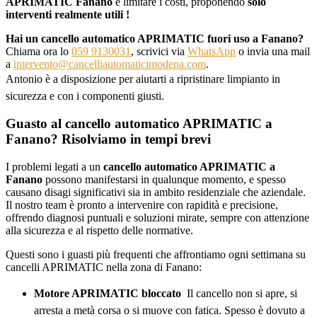
APRIMATIC Fanano
e limitare i costi, proponendo
solo
interventi realmente utili !
Hai un cancello automatico APRIMATIC fuori uso a Fanano?
Chiama ora lo
059 9130031
, scrivici via
WhatsApp
o invia una mail
a
intervento@cancelliautomaticimodena.com
.
Antonio è a disposizione per aiutarti a ripristinare limpianto in
sicurezza e con i componenti giusti.
Guasto al cancello automatico APRIMATIC a
Fanano? Risolviamo in tempi brevi
I problemi legati a un
cancello automatico APRIMATIC a
Fanano
possono manifestarsi in qualunque momento, e spesso
causano disagi significativi sia in ambito residenziale che aziendale.
Il nostro team è pronto a intervenire con rapidità e precisione,
offrendo diagnosi puntuali e soluzioni mirate, sempre con attenzione
alla sicurezza e al rispetto delle normative.
Questi sono i guasti più frequenti che affrontiamo ogni settimana su
cancelli APRIMATIC nella zona di Fanano:
Motore APRIMATIC bloccato
 Il cancello non si apre, si
arresta a metà corsa o si muove con fatica. Spesso è dovuto a