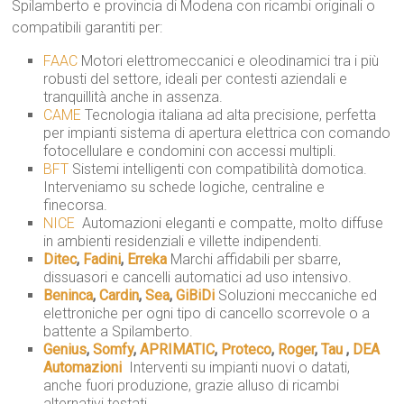
Spilamberto e provincia di Modena con ricambi originali o
compatibili garantiti per:
FAAC
 Motori elettromeccanici e oleodinamici tra i più
robusti del settore, ideali per contesti aziendali e
tranquillità anche in assenza.
CAME
 Tecnologia italiana ad alta precisione, perfetta
per impianti sistema di apertura elettrica con comando
fotocellulare e condomini con accessi multipli.
BFT
 Sistemi intelligenti con compatibilità domotica.
Interveniamo su schede logiche, centraline e
finecorsa.
NICE
 Automazioni eleganti e compatte, molto diffuse
in ambienti residenziali e villette indipendenti.
Ditec
,
Fadini
,
Erreka
 Marchi affidabili per sbarre,
dissuasori e cancelli automatici ad uso intensivo.
Beninca
,
Cardin
,
Sea
,
GiBiDi
 Soluzioni meccaniche ed
elettroniche per ogni tipo di cancello scorrevole o a
battente a Spilamberto.
Genius
,
Somfy
,
APRIMATIC
,
Proteco
,
Roger
,
Tau
,
DEA
Automazioni
 Interventi su impianti nuovi o datati,
anche fuori produzione, grazie alluso di ricambi
alternativi testati.