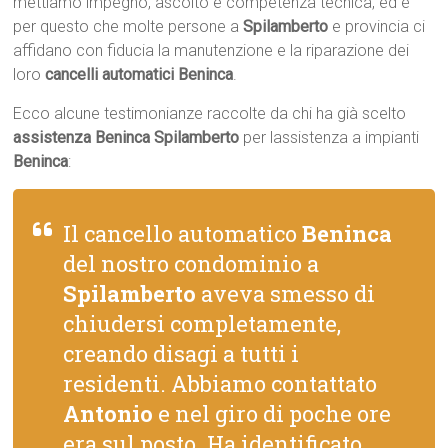
mettiamo impegno, ascolto e competenza tecnica, ed è
per questo che molte persone a
Spilamberto
e provincia ci
affidano con fiducia la manutenzione e la riparazione dei
loro
cancelli automatici Beninca
.
Ecco alcune testimonianze raccolte da chi ha già scelto
assistenza Beninca Spilamberto
per lassistenza a impianti
Beninca
:
Il cancello automatico
Beninca
del nostro condominio a
Spilamberto
aveva smesso di
chiudersi completamente,
creando disagi a tutti i
residenti. Abbiamo contattato
Antonio
e nel giro di poche ore
era sul posto. Ha identificato