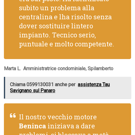
subito un problema alla
centralina e lha risolto senza
dover sostituire lintero
impianto. Tecnico serio,
puntuale e molto competente.
Marta L.  Amministratrice condominiale, Spilamberto
Chiama 0599130031 anche per
assistenza Tau
Savignano sul Panaro
Il nostro vecchio motore
Beninca
iniziava a dare
problemi, si bloccava a metà