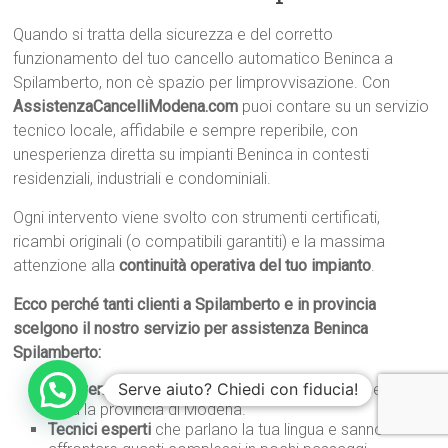
Quando si tratta della sicurezza e del corretto
funzionamento del tuo cancello automatico Beninca a
Spilamberto, non cè spazio per limprovvisazione. Con
AssistenzaCancelliModena.com
puoi contare su un servizio
tecnico locale, affidabile e sempre reperibile, con
unesperienza diretta su impianti Beninca in contesti
residenziali, industriali e condominiali.
Ogni intervento viene svolto con strumenti certificati,
ricambi originali (o compatibili garantiti) e la massima
attenzione alla
continuità operativa del tuo impianto
.
Ecco perché tanti clienti a Spilamberto e in provincia
scelgono il nostro servizio per assistenza Beninca
Spilamberto:
Serve aiuto? Chiedi con fiducia!
Interventi rapidi, anche in giornata
su impianti Beninca in
tutta la provincia di Modena.
Tecnici esperti
che parlano la tua lingua e sanno