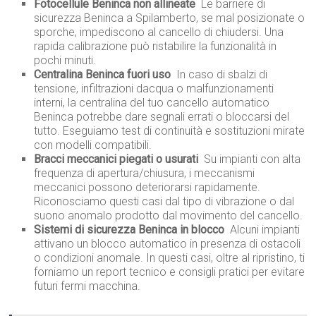
Fotocellule Beninca non allineate
 Le barriere di
sicurezza Beninca a Spilamberto, se mal posizionate o
sporche, impediscono al cancello di chiudersi. Una
rapida calibrazione può ristabilire la funzionalità in
pochi minuti.
Centralina Beninca fuori uso
 In caso di sbalzi di
tensione, infiltrazioni dacqua o malfunzionamenti
interni, la centralina del tuo cancello automatico
Beninca potrebbe dare segnali errati o bloccarsi del
tutto. Eseguiamo test di continuità e sostituzioni mirate
con modelli compatibili.
Bracci meccanici piegati o usurati
 Su impianti con alta
frequenza di apertura/chiusura, i meccanismi
meccanici possono deteriorarsi rapidamente.
Riconosciamo questi casi dal tipo di vibrazione o dal
suono anomalo prodotto dal movimento del cancello.
Sistemi di sicurezza Beninca in blocco
 Alcuni impianti
attivano un blocco automatico in presenza di ostacoli
o condizioni anomale. In questi casi, oltre al ripristino, ti
forniamo un report tecnico e consigli pratici per evitare
futuri fermi macchina.