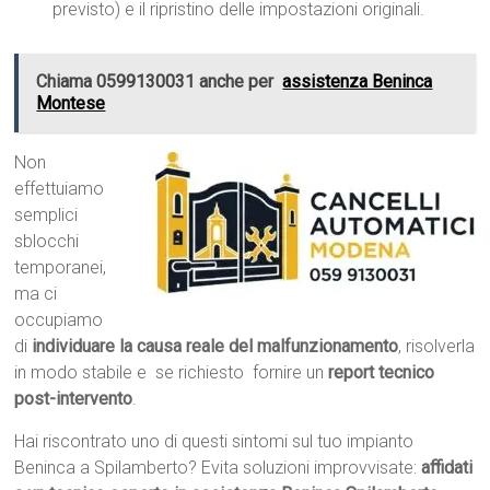
previsto) e il ripristino delle impostazioni originali.
Chiama 0599130031 anche per
assistenza Beninca
Montese
Non
effettuiamo
semplici
sblocchi
temporanei,
ma ci
occupiamo
di
individuare la causa reale del malfunzionamento
, risolverla
in modo stabile e  se richiesto  fornire un
report tecnico
post-intervento
.
Hai riscontrato uno di questi sintomi sul tuo impianto
Beninca a Spilamberto? Evita soluzioni improvvisate:
affidati