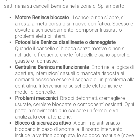
settimana su cancelli Beninca nella zona di Spilamberto:
Motore Beninca bloccato
 Il cancello non si apre, si
arresta a metà corsa o si muove con fatica. Spesso è
dovuto a surriscaldamento, componenti usurati o
problemi elettrici interni.
Fotocellule Beninca disallineate o danneggiate

Quando il cancello si blocca senza motivo o non si
richiude, è frequente che le fotocellule siano sporche,
guaste o fuori asse.
Centralina Beninca malfunzionante
 Errori nella logica di
apertura, interruzioni casuali o mancata risposta ai
comandi possono essere il segnale di un problema alla
centralina. Interveniamo su schede elettroniche e
moduli di controllo.
Problemi meccanici
 Bracci deformati, cremagliere
usurate, cerniere bloccate o componenti ossidati. Ogni
parte in movimento può causare un fermo, e va
analizzata con attenzione.
Blocco di sicurezza attivo
 Alcuni impianti si auto-
bloccano in caso di anomalia. Il nostro intervento
include la verifica completa, lo sblocco manuale (dove