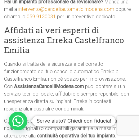
Hai un impianto professionale da revisionare?
Manda una
mail a
intervento@cancelliautomaticimodena.com
oppure
chiama lo
059 9130031
per un preventivo dedicato.
Affidati ai veri esperti di
assistenza Erreka Castelfranco
Emilia
Quando si tratta della sicurezza e del corretto
funzionamento del tuo cancello automatico Erreka a
Castelfranco Emilia, non cè spazio per limprovvisazione.
Con
AssistenzaCancelliModena.com
puoi contare su un
servizio tecnico locale, affidabile e sempre reperibile, con
unesperienza diretta su impianti Erreka in contesti
residenziali, industriali e condominiali.
Serve aiuto? Chiedi con fiducia!
Ogni intervento viene svolto con strumenti certificati,
ricambi originali (o compatibili garantiti) e la massima
attenzione alla
continuità operativa del tuo impianto
.