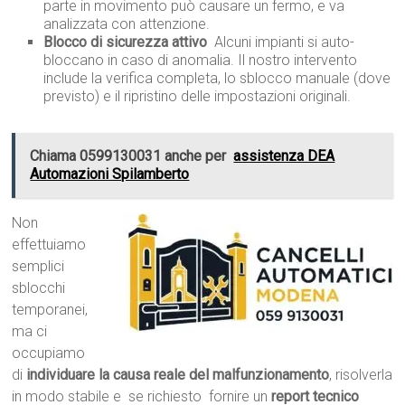
parte in movimento può causare un fermo, e va
analizzata con attenzione.
Blocco di sicurezza attivo
 Alcuni impianti si auto-
bloccano in caso di anomalia. Il nostro intervento
include la verifica completa, lo sblocco manuale (dove
previsto) e il ripristino delle impostazioni originali.
Chiama 0599130031 anche per
assistenza DEA
Automazioni Spilamberto
Non
effettuiamo
semplici
sblocchi
temporanei,
ma ci
occupiamo
di
individuare la causa reale del malfunzionamento
, risolverla
in modo stabile e  se richiesto  fornire un
report tecnico