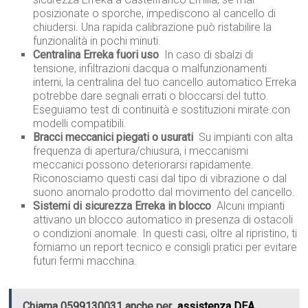
posizionate o sporche, impediscono al cancello di
chiudersi. Una rapida calibrazione può ristabilire la
funzionalità in pochi minuti.
Centralina Erreka fuori uso
 In caso di sbalzi di
tensione, infiltrazioni dacqua o malfunzionamenti
interni, la centralina del tuo cancello automatico Erreka
potrebbe dare segnali errati o bloccarsi del tutto.
Eseguiamo test di continuità e sostituzioni mirate con
modelli compatibili.
Bracci meccanici piegati o usurati
 Su impianti con alta
frequenza di apertura/chiusura, i meccanismi
meccanici possono deteriorarsi rapidamente.
Riconosciamo questi casi dal tipo di vibrazione o dal
suono anomalo prodotto dal movimento del cancello.
Sistemi di sicurezza Erreka in blocco
 Alcuni impianti
attivano un blocco automatico in presenza di ostacoli
o condizioni anomale. In questi casi, oltre al ripristino, ti
forniamo un report tecnico e consigli pratici per evitare
futuri fermi macchina.
Chiama 0599130031 anche per
assistenza DEA