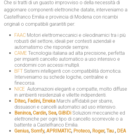
Che si tratti di un guasto improvviso o della necessità di
aggiornare componenti elettroniche datate, interveniamo a
Castelfranco Emilia e provincia di Modena con ricambi
originali o compatibili garantiti per:
FAAC
 Motori elettromeccanici e oleodinamici tra i più
robusti del settore, ideali per contesti aziendali e
automatismo che risponde sempre.
CAME
 Tecnologia italiana ad alta precisione, perfetta
per impianti cancello automatico a uso intensivo e
condomini con accessi multipli.
BFT
 Sistemi intelligenti con compatibilità domotica.
Interveniamo su schede logiche, centraline e
finecorsa.
NICE
 Automazioni eleganti e compatte, molto diffuse
in ambienti residenziali e villette indipendenti.
Ditec
,
Fadini
,
Erreka
 Marchi affidabili per sbarre,
dissuasori e cancelli automatici ad uso intensivo.
Beninca
,
Cardin
,
Sea
,
GiBiDi
 Soluzioni meccaniche ed
elettroniche per ogni tipo di cancello scorrevole o a
battente a Castelfranco Emilia.
Genius
,
Somfy
,
APRIMATIC
,
Proteco
,
Roger
,
Tau
,
DEA