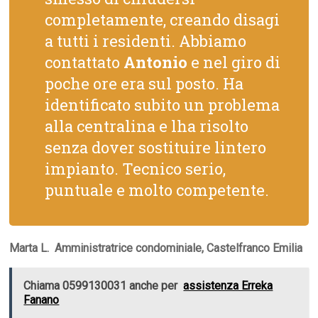
completamente, creando disagi
a tutti i residenti. Abbiamo
contattato
Antonio
e nel giro di
poche ore era sul posto. Ha
identificato subito un problema
alla centralina e lha risolto
senza dover sostituire lintero
impianto. Tecnico serio,
puntuale e molto competente.
Marta L.  Amministratrice condominiale, Castelfranco Emilia
Chiama 0599130031 anche per
assistenza Erreka
Fanano