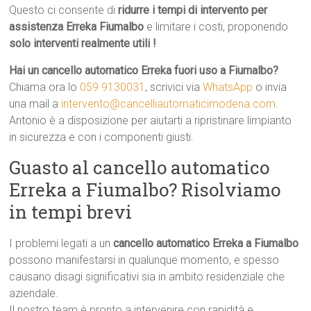
Questo ci consente di
ridurre i tempi di intervento per
assistenza Erreka Fiumalbo
e limitare i costi, proponendo
solo interventi realmente utili !
Hai un cancello automatico Erreka fuori uso a Fiumalbo?
Chiama ora lo
059 9130031
, scrivici via
WhatsApp
o invia
una mail a
intervento@cancelliautomaticimodena.com
.
Antonio è a disposizione per aiutarti a ripristinare limpianto
in sicurezza e con i componenti giusti.
Guasto al cancello automatico
Erreka a Fiumalbo? Risolviamo
in tempi brevi
I problemi legati a un
cancello automatico Erreka a Fiumalbo
possono manifestarsi in qualunque momento, e spesso
causano disagi significativi sia in ambito residenziale che
aziendale.
Il nostro team è pronto a intervenire con rapidità e