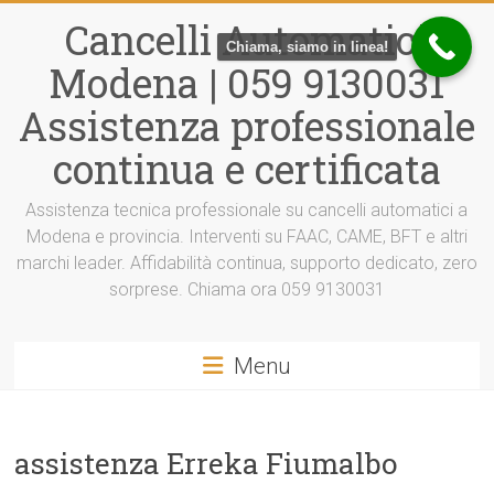
Vai
Cancelli Automatici
al
Chiama, siamo in linea!
contenuto
Modena | 059 9130031
Assistenza professionale
continua e certificata
Assistenza tecnica professionale su cancelli automatici a
Modena e provincia. Interventi su FAAC, CAME, BFT e altri
marchi leader. Affidabilità continua, supporto dedicato, zero
sorprese. Chiama ora 059 9130031
Menu
assistenza Erreka Fiumalbo