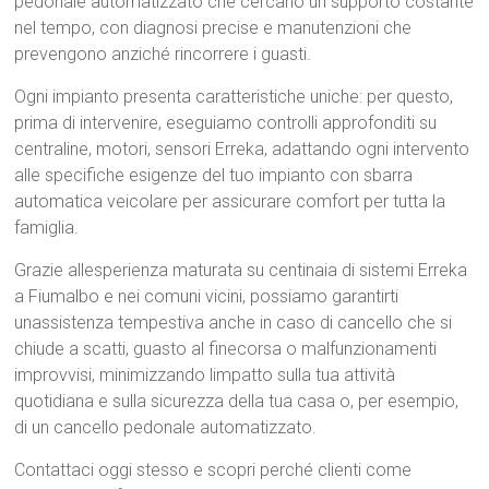
pedonale automatizzato che cercano un supporto costante
nel tempo, con diagnosi precise e manutenzioni che
prevengono anziché rincorrere i guasti.
Ogni impianto presenta caratteristiche uniche: per questo,
prima di intervenire, eseguiamo controlli approfonditi su
centraline, motori, sensori Erreka, adattando ogni intervento
alle specifiche esigenze del tuo impianto con sbarra
automatica veicolare per assicurare comfort per tutta la
famiglia.
Grazie allesperienza maturata su centinaia di sistemi Erreka
a Fiumalbo e nei comuni vicini, possiamo garantirti
unassistenza tempestiva anche in caso di cancello che si
chiude a scatti, guasto al finecorsa o malfunzionamenti
improvvisi, minimizzando limpatto sulla tua attività
quotidiana e sulla sicurezza della tua casa o, per esempio,
di un cancello pedonale automatizzato.
Contattaci oggi stesso e scopri perché clienti come