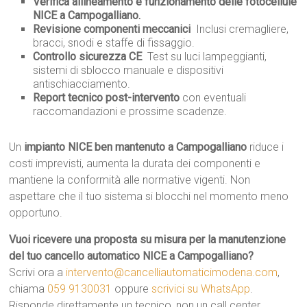
Verifica allineamento e funzionamento delle fotocellule
NICE a Campogalliano.
Revisione componenti meccanici
 Inclusi cremagliere,
bracci, snodi e staffe di fissaggio.
Controllo sicurezza CE
 Test su luci lampeggianti,
sistemi di sblocco manuale e dispositivi
antischiacciamento.
Report tecnico post-intervento
con eventuali
raccomandazioni e prossime scadenze.
Un
impianto NICE ben mantenuto a Campogalliano
riduce i
costi imprevisti, aumenta la durata dei componenti e
mantiene la conformità alle normative vigenti. Non
aspettare che il tuo sistema si blocchi nel momento meno
opportuno.
Vuoi ricevere una proposta su misura per la manutenzione
del tuo cancello automatico NICE a Campogalliano?
Scrivi ora a
intervento@cancelliautomaticimodena.com
,
chiama
059 9130031
oppure
scrivici su WhatsApp
.
Risponde direttamente un tecnico, non un call center.