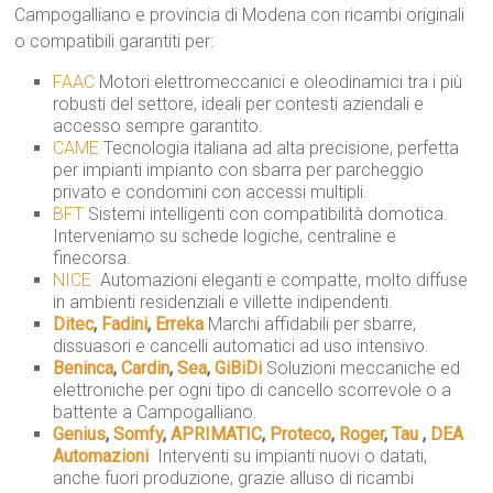
Campogalliano e provincia di Modena con ricambi originali
o compatibili garantiti per:
FAAC
 Motori elettromeccanici e oleodinamici tra i più
robusti del settore, ideali per contesti aziendali e
accesso sempre garantito.
CAME
 Tecnologia italiana ad alta precisione, perfetta
per impianti impianto con sbarra per parcheggio
privato e condomini con accessi multipli.
BFT
 Sistemi intelligenti con compatibilità domotica.
Interveniamo su schede logiche, centraline e
finecorsa.
NICE
 Automazioni eleganti e compatte, molto diffuse
in ambienti residenziali e villette indipendenti.
Ditec
,
Fadini
,
Erreka
 Marchi affidabili per sbarre,
dissuasori e cancelli automatici ad uso intensivo.
Beninca
,
Cardin
,
Sea
,
GiBiDi
 Soluzioni meccaniche ed
elettroniche per ogni tipo di cancello scorrevole o a
battente a Campogalliano.
Genius
,
Somfy
,
APRIMATIC
,
Proteco
,
Roger
,
Tau
,
DEA
Automazioni
 Interventi su impianti nuovi o datati,
anche fuori produzione, grazie alluso di ricambi