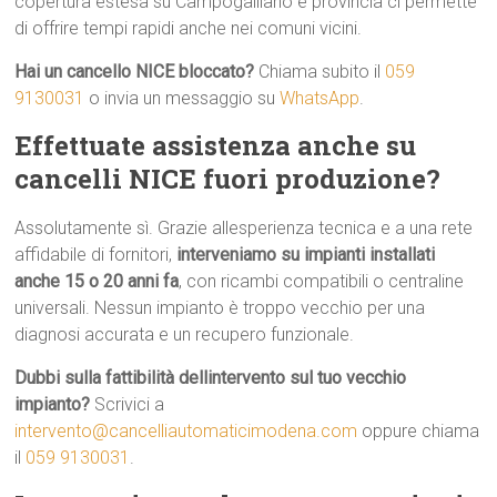
copertura estesa su Campogalliano e provincia ci permette
di offrire tempi rapidi anche nei comuni vicini.
Hai un cancello NICE bloccato?
Chiama subito il
059
9130031
o invia un messaggio su
WhatsApp
.
Effettuate assistenza anche su
cancelli NICE fuori produzione?
Assolutamente sì. Grazie allesperienza tecnica e a una rete
affidabile di fornitori,
interveniamo su impianti installati
anche 15 o 20 anni fa
, con ricambi compatibili o centraline
universali. Nessun impianto è troppo vecchio per una
diagnosi accurata e un recupero funzionale.
Dubbi sulla fattibilità dellintervento sul tuo vecchio
impianto?
Scrivici a
intervento@cancelliautomaticimodena.com
oppure chiama
il
059 9130031
.