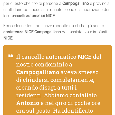
per questo che molte persone a
Campogalliano
e provincia
ci affidano con fiducia la manutenzione e la riparazione dei
loro
cancelli automatici NICE
.
Ecco alcune testimonianze raccolte da chi ha già scelto
assistenza NICE Campogalliano
per lassistenza a impianti
NICE
:
Il cancello automatico
NICE
del
nostro condominio a
Campogalliano
aveva smesso
di chiudersi completamente,
creando disagi a tutti i
residenti. Abbiamo contattato
Antonio
e nel giro di poche ore
era sul posto. Ha identificato