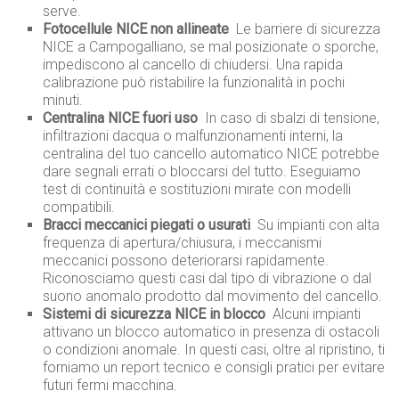
serve.
Fotocellule NICE non allineate
 Le barriere di sicurezza
NICE a Campogalliano, se mal posizionate o sporche,
impediscono al cancello di chiudersi. Una rapida
calibrazione può ristabilire la funzionalità in pochi
minuti.
Centralina NICE fuori uso
 In caso di sbalzi di tensione,
infiltrazioni dacqua o malfunzionamenti interni, la
centralina del tuo cancello automatico NICE potrebbe
dare segnali errati o bloccarsi del tutto. Eseguiamo
test di continuità e sostituzioni mirate con modelli
compatibili.
Bracci meccanici piegati o usurati
 Su impianti con alta
frequenza di apertura/chiusura, i meccanismi
meccanici possono deteriorarsi rapidamente.
Riconosciamo questi casi dal tipo di vibrazione o dal
suono anomalo prodotto dal movimento del cancello.
Sistemi di sicurezza NICE in blocco
 Alcuni impianti
attivano un blocco automatico in presenza di ostacoli
o condizioni anomale. In questi casi, oltre al ripristino, ti
forniamo un report tecnico e consigli pratici per evitare
futuri fermi macchina.