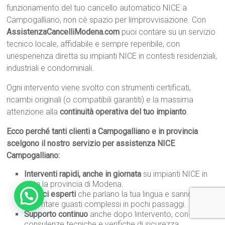
funzionamento del tuo cancello automatico NICE a
Campogalliano, non cè spazio per limprovvisazione. Con
AssistenzaCancelliModena.com
puoi contare su un servizio
tecnico locale, affidabile e sempre reperibile, con
unesperienza diretta su impianti NICE in contesti residenziali,
industriali e condominiali.
Ogni intervento viene svolto con strumenti certificati,
ricambi originali (o compatibili garantiti) e la massima
attenzione alla
continuità operativa del tuo impianto
.
Ecco perché tanti clienti a Campogalliano e in provincia
scelgono il nostro servizio per assistenza NICE
Campogalliano:
Interventi rapidi, anche in giornata
su impianti NICE in
tutta la provincia di Modena.
Tecnici esperti
che parlano la tua lingua e sanno
affrontare guasti complessi in pochi passaggi.
Supporto continuo
anche dopo lintervento, con
consulenze tecniche e verifiche di sicurezza.