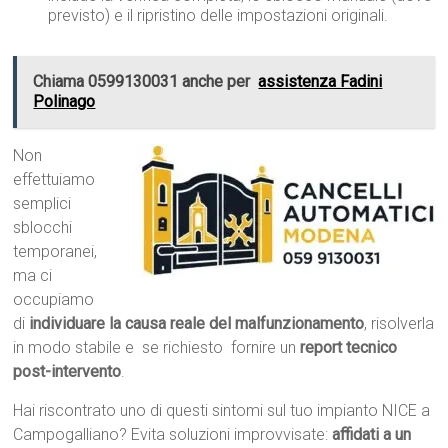
previsto) e il ripristino delle impostazioni originali.
Chiama 0599130031 anche per
assistenza Fadini
Polinago
Non
effettuiamo
semplici
sblocchi
temporanei,
ma ci
occupiamo
di
individuare la causa reale del malfunzionamento
, risolverla
in modo stabile e  se richiesto  fornire un
report tecnico
post-intervento
.
Hai riscontrato uno di questi sintomi sul tuo impianto NICE a
Campogalliano? Evita soluzioni improvvisate:
affidati a un