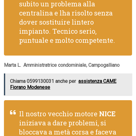
subito un problema alla
centralina e lha risolto senza
dover sostituire lintero
impianto. Tecnico serio,
puntuale e molto competente.
Marta L.  Amministratrice condominiale, Campogalliano
Chiama 0599130031 anche per
assistenza CAME
Fiorano Modenese
Il nostro vecchio motore
NICE
iniziava a dare problemi, si
bloccava a metà corsa e faceva