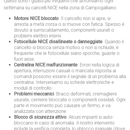
Questi sono i guasti più frequenti che affrontiamo ogni
settimana su cancelli NICE nella zona di Campogalliano:
Motore NICE bloccato
 Il cancello non si apre, si
arresta a metà corsa o si muove con fatica. Spesso è
dovuto a surriscaldamento, componenti usurati o
problemi elettrici interni.
Fotocellule NICE disallineate o danneggiate
 Quando il
cancello si blocca senza motivo o non si richiude, è
frequente che le fotocellule siano sporche, guaste o
fuori asse.
Centralina NICE malfunzionante
 Errori nella logica di
apertura, interruzioni casuali o mancata risposta ai
comandi possono essere il segnale di un problema alla
centralina. Interveniamo su schede elettroniche e
moduli di controllo.
Problemi meccanici
 Bracci deformati, cremagliere
usurate, cerniere bloccate o componenti ossidati. Ogni
parte in movimento può causare un fermo, e va
analizzata con attenzione.
Blocco di sicurezza attivo
 Alcuni impianti si auto-
bloccano in caso di anomalia. Il nostro intervento
include la verifica completa, lo sblocco manuale (dove