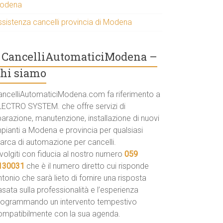
odena
ssistenza cancelli provincia di Modena
CancelliAutomaticiModena –
hi siamo
ancelliAutomaticiModena.com fa riferimento a
LECTRO SYSTEM. che offre servizi di
parazione, manutenzione, installazione di nuovi
mpianti a Modena e provincia per qualsiasi
arca di automazione per cancelli.
volgiti con fiducia al nostro numero
059
130031
che è il numero diretto cui risponde
tonio che sarà lieto di fornire una risposta
sata sulla professionalità e l’esperienza
rogrammando un intervento tempestivo
ompatibilmente con la sua agenda.