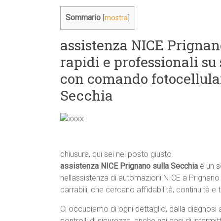
Sommario
[
mostra
]
assistenza NICE Prignano
rapidi e professionali su
con comando fotocellula
Secchia
chiusura, qui sei nel posto giusto.
assistenza NICE Prignano sulla Secchia
è un s
nellassistenza di automazioni NICE a Prignano
carrabili, che cercano affidabilità, continuit
Ci occupiamo di ogni dettaglio, dalla diagnosi 
controlli di sicurezza, anche nei casi di interm