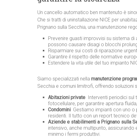
Un cancello automatico ben mantenuto è sinoni
Che si tratti di uninstallazione NICE per unabi
Prignano sulla Secchia, una manutenzione regol
Prevenire guasti improvvisi su sistema di
possono causare disagi o blocchi prolung
Risparmiare sui costi di riparazione urge
Garantire il rispetto delle normative europ
Estendere la vita utile del tuo impianto NICE
Siamo specializzati nella
manutenzione program
Secchia e comuni limitrofi, offrendo soluzioni 
Abitazioni private
 Interventi periodici s
fotocellulare, per garantire apertura fluida
Condomini
 Gestiamo impianti con uno o 
residenti. Il tutto con un report tecnico d
Aziende e stabilimenti a Prignano sulla S
intensivo, anche multipunto, assicurando 
minimo i fermi produttivi.