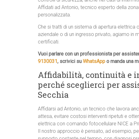
Affidati ad Antonio, tecnico esperto della zona
personalizzata.
Che si tratti di un sistema di apertura elettr
aziendale o di un ingresso privato, agiamo in 
certificati.
Vuoi parlare con un professionista per assist
9130031
, scrivici su
WhatsApp
o manda una ma
Affidabilità, continuità e 
perché sceglierci per ass
Secchia
Affidarsi ad Antonio, un tecnico che lavora anch
attesa, evitare costosi interventi ripetuti e ott
elettrica con comando fotocellulare NICE a Pr
Il nostro approccio è pensato, ad esempio, pe
supporto costante nel tempo, con diagnosi pr