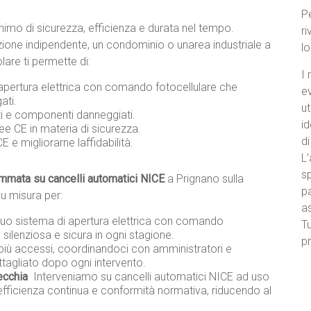
Pe
mo di sicurezza, efficienza e durata nel tempo.
ri
tazione indipendente, un condominio o unarea industriale a
l
are ti permette di:
I 
 apertura elettrica con comando fotocellulare che
e
ati.
ut
nti e componenti danneggiati.
id
ee CE in materia di sicurezza.
di
 e migliorarne laffidabilità.
L’
sp
mata su cancelli automatici NICE
a Prignano sulla
pa
su misura per:
a
ul tuo sistema di apertura elettrica con comando
Tu
, silenziosa e sicura in ogni stagione.
pr
più accessi, coordinandoci con amministratori e
ettagliato dopo ogni intervento.
ecchia
 Interveniamo su cancelli automatici NICE ad uso
efficienza continua e conformità normativa, riducendo al