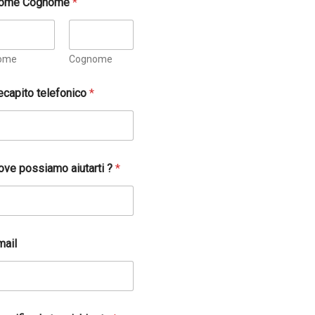
ome Cognome
*
ome
Cognome
ecapito telefonico
*
ove possiamo aiutarti ?
*
mail