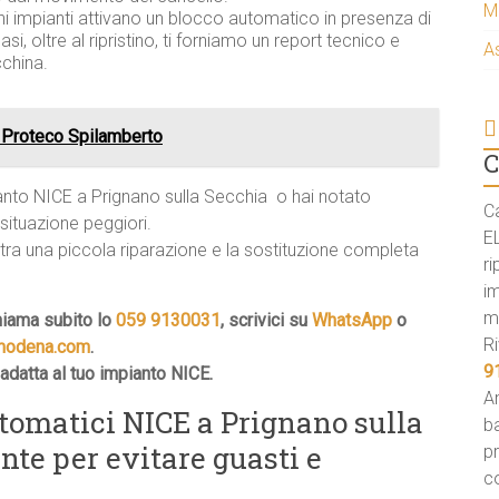
M
uni impianti attivano un blocco automatico in presenza di
i, oltre al ripristino, ti forniamo un report tecnico e
A
cchina.
 Proteco Spilamberto
C
ianto NICE a Prignano sulla Secchia  o hai notato
C
situazione peggiori.
E
 tra una piccola riparazione e la sostituzione completa
ri
i
m
hiama subito lo
059 9130031
, scrivici su
WhatsApp
o
Ri
imodena.com
.
9
 adatta al tuo impianto NICE.
An
tomatici NICE a Prignano sulla
ba
ente per evitare guasti e
p
c