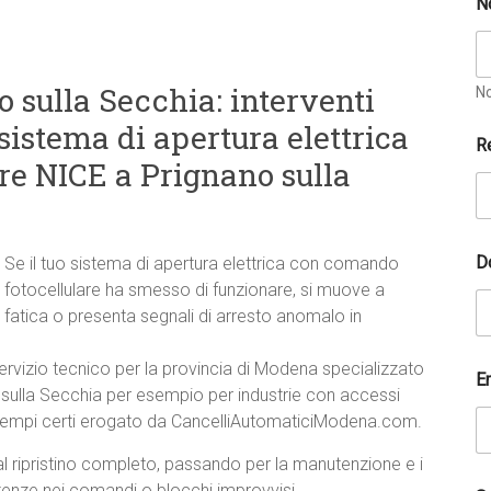
N
 sulla Secchia: interventi
N
 sistema di apertura elettrica
R
re NICE a Prignano sulla
p
D
Se il tuo sistema di apertura elettrica con comando
o
s
fotocellulare ha smesso di funzionare, si muove a
s
fatica o presenta segnali di arresto anomalo in
i
a
ervizio tecnico per la provincia di Modena specializzato
m
E
o
 sulla Secchia per esempio per industrie con accessi
E
à e tempi certi erogato da CancelliAutomaticiModena.com.
m
a
al ripristino completo, passando per la manutenzione e i
i
ittenze nei comandi o blocchi improvvisi.