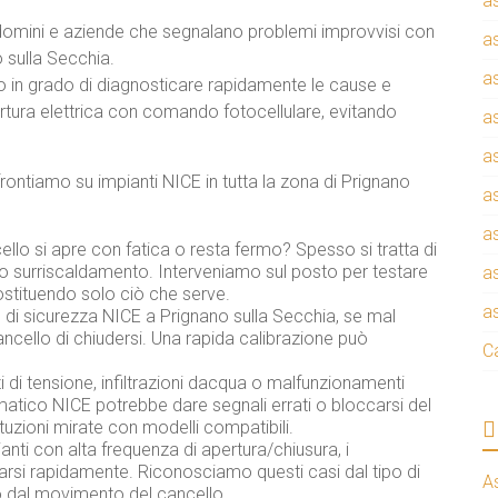
a
ondomini e aziende che segnalano problemi improvvisi con
a
 sulla Secchia.
a
o in grado di diagnosticare rapidamente le cause e
ertura elettrica con comando fotocellulare, evitando
a
a
rontiamo su impianti NICE in tutta la zona di Prignano
a
a
ncello si apre con fatica o resta fermo? Spesso si tratta di
i o surriscaldamento. Interveniamo sul posto per testare
a
ostituendo solo ciò che serve.
a
re di sicurezza NICE a Prignano sulla Secchia, se mal
cello di chiudersi. Una rapida calibrazione può
C
zi di tensione, infiltrazioni dacqua o malfunzionamenti
tomatico NICE potrebbe dare segnali errati o bloccarsi del
ituzioni mirate con modelli compatibili.
ianti con alta frequenza di apertura/chiusura, i
si rapidamente. Riconosciamo questi casi dal tipo di
A
 dal movimento del cancello.