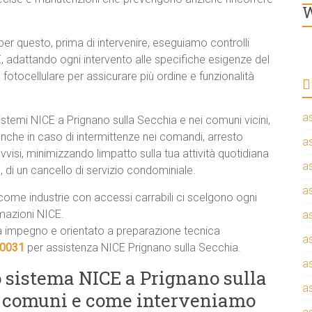
W
per questo, prima di intervenire, eseguiamo controlli
E, adattando ogni intervento alle specifiche esigenze del
otocellulare per assicurare più ordine e funzionalità
a
sistemi NICE a Prignano sulla Secchia e nei comuni vicini,
nche in caso di intermittenze nei comandi, arresto
a
si, minimizzando limpatto sulla tua attività quotidiana
a
, di un cancello di servizio condominiale.
a
 come industrie con accessi carrabili ci scelgono ogni
mazioni NICE.
a
a impegno e orientato a preparazione tecnica
a
30031
per assistenza NICE Prignano sulla Secchia.
a
o sistema NICE a Prignano sulla
a
iù comuni e come interveniamo