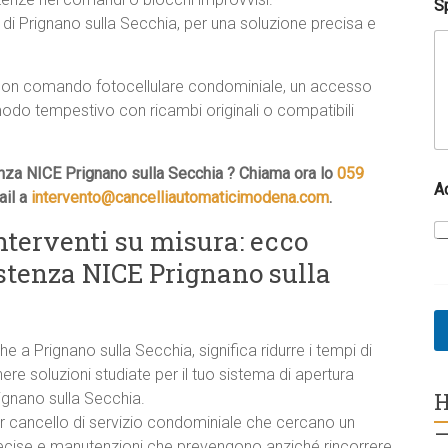
l
Sp
t
 di Prignano sulla Secchia, per una soluzione precisa e
u
a
ica con comando fotocellulare condominiale, un accesso
modo tempestivo con ricambi originali o compatibili
enza NICE Prignano sulla Secchia ? Chiama ora lo
059
A
il a
intervento@cancelliautomaticimodena.com
.
interventi su misura: ecco
istenza NICE Prignano sulla
e a Prignano sulla Secchia, significa ridurre i tempi di
enere soluzioni studiate per il tuo sistema di apertura
H
ignano sulla Secchia.
r cancello di servizio condominiale che cercano un
–
ecise e manutenzioni che prevengono anziché rincorrere