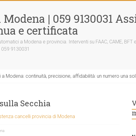
i Modena | 059 9130031 Ass
ua e certificata
tomatici a Modena e provincia. Interventi su FAAC, CAME, BFT e al
a 059 9130031
 a Modena: continuità, precisione, affidabilità: un numero una 
sulla Secchia
V
m
stenza cancelli provincia di Modena
ena