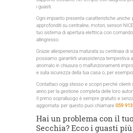
i guasti.
Ogni impianto presenta caratteristiche uniche: 
approfonditi su centraline, motori, sensori NIC
tuo sistema di apertura elettrica con comando f
allingresso.
Grazie allesperienza maturata su centinaia di 
possiamo garantirti unassistenza tempestiva a
anomalo in chiusura o malfunzionamenti improvvi
e sulla sicurezza della tua casa o, per esempio
Contattaci oggi stesso e scopri perché clienti
anno per la gestione completa delle loro auto
Il primo sopralluogo è sempre gratuito e senz
aggiornata: per questo puoi chiamare
059 91
Hai un problema con il tu
Secchia? Ecco i guasti p