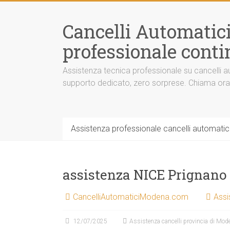
Vai
al
Cancelli Automatic
contenuto
professionale contin
Assistenza tecnica professionale su cancelli au
supporto dedicato, zero sorprese. Chiama or
Assistenza professionale cancelli automatici
assistenza NICE Prignano 
CancelliAutomaticiModena.com
Assi
12/07/2025
Assistenza cancelli provincia di Mod