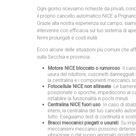
Ogni giorno riceviamo richieste da privati, c
il proprio cancello automatico NICE a Prignano
Grazie alla nostra esperienza sul campo, siam
intervenire con efficacia sul tuo sistema di ap
fermi prolungati e costi inutili.
Ecco alcune delle situazioni più comuni che aff
sulla Secchia e provincia:
Motore NICE bloccato o rumoroso
 Il ca
usura del riduttore, cuscinetti danneggiat
la centralina e i componenti meccanici, s
Fotocellule NICE non allineate
 Le barrie
posizionate o sporche, impediscono al can
ristabilire la funzionalità in pochi minuti.
Centralina NICE fuori uso
 In caso di sbal
interni, la centralina del tuo cancello au
tutto. Eseguiamo test di continuità e sost
Bracci meccanici piegati o usurati
 Su imp
meccanismi meccanici possono deteriorar
vibrazione o dal suono anomalo prodotto