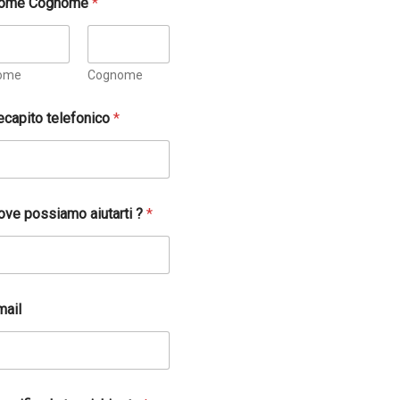
ome Cognome
*
ome
Cognome
ecapito telefonico
*
ove possiamo aiutarti ?
*
mail