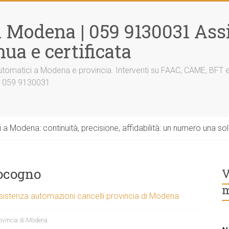
i Modena | 059 9130031 Ass
ua e certificata
tomatici a Modena e provincia. Interventi su FAAC, CAME, BFT e al
a 059 9130031
 a Modena: continuità, precisione, affidabilità: un numero una 
ocogno
V
m
sistenza automazioni cancelli provincia di Modena
ovincia di Modena