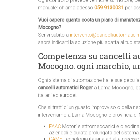
Ogni controllo prevede verifiche su motore, cent
manuale: chiama adesso
059 9130031
per as
Vuoi sapere quanto costa un piano di manutenz
Mocogno?
Scrivi subito a
intervento@cancelliautomatic
saprà indicarti la soluzione più adatta al tuo st
Competenza su cancelli a
Mocogno: ogni marchio, u
Ogni sistema di automazione ha le sue peculia
cancelli automatici Roger
a Lama Mocogno, garant
italiani ed europei.
Che si tratti di un guasto improvviso o della n
interveniamo a Lama Mocogno e provincia di Mo
FAAC
 Motori elettromeccanici e oleodinami
aziendali e durata prolungata del sistema.
CAME
 Tecnologia italiana ad alta precis