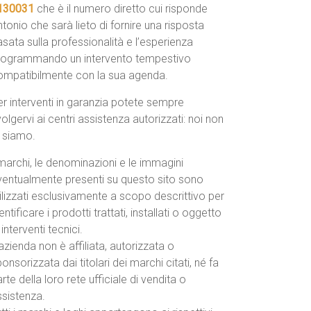
130031
che è il numero diretto cui risponde
tonio che sarà lieto di fornire una risposta
sata sulla professionalità e l’esperienza
rogrammando un intervento tempestivo
ompatibilmente con la sua agenda.
r interventi in garanzia potete sempre
volgervi ai centri assistenza autorizzati: noi non
o siamo.
marchi, le denominazioni e le immagini
ventualmente presenti su questo sito sono
ilizzati esclusivamente a scopo descrittivo per
entificare i prodotti trattati, installati o oggetto
 interventi tecnici.
azienda non è affiliata, autorizzata o
onsorizzata dai titolari dei marchi citati, né fa
rte della loro rete ufficiale di vendita o
ssistenza.