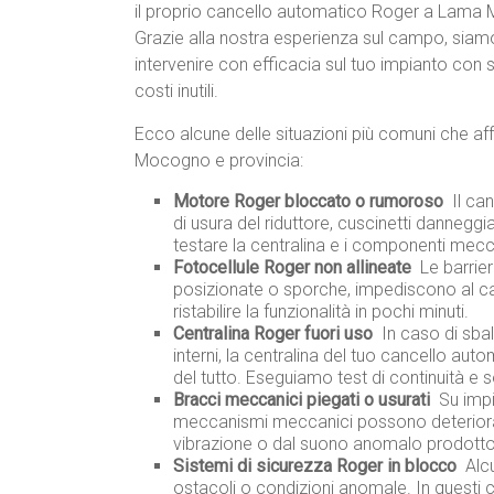
il proprio cancello automatico Roger a Lama
Grazie alla nostra esperienza sul campo, siam
intervenire con efficacia sul tuo impianto con 
costi inutili.
Ecco alcune delle situazioni più comuni che af
Mocogno e provincia:
Motore Roger bloccato o rumoroso
 Il c
di usura del riduttore, cuscinetti dannegg
testare la centralina e i componenti mecc
Fotocellule Roger non allineate
 Le barri
posizionate o sporche, impediscono al can
ristabilire la funzionalità in pochi minuti.
Centralina Roger fuori uso
 In caso di sba
interni, la centralina del tuo cancello au
del tutto. Eseguiamo test di continuità e s
Bracci meccanici piegati o usurati
 Su imp
meccanismi meccanici possono deteriorar
vibrazione o dal suono anomalo prodotto
Sistemi di sicurezza Roger in blocco
 Al
ostacoli o condizioni anomale. In questi cas