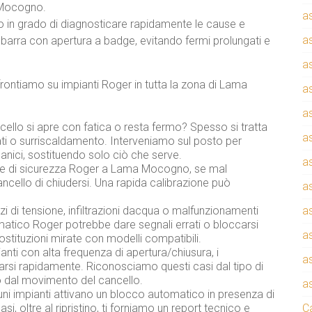
 Mocogno.
a
o in grado di diagnosticare rapidamente le cause e
a
sbarra con apertura a badge, evitando fermi prolungati e
a
frontiamo su impianti Roger in tutta la zona di Lama
a
a
ancello si apre con fatica o resta fermo? Spesso si tratta
a
iati o surriscaldamento. Interveniamo sul posto per
anici, sostituendo solo ciò che serve.
a
ere di sicurezza Roger a Lama Mocogno, se mal
cello di chiudersi. Una rapida calibrazione può
a
lzi di tensione, infiltrazioni dacqua o malfunzionamenti
a
tomatico Roger potrebbe dare segnali errati o bloccarsi
a
ostituzioni mirate con modelli compatibili.
ianti con alta frequenza di apertura/chiusura, i
a
si rapidamente. Riconosciamo questi casi dal tipo di
 dal movimento del cancello.
a
cuni impianti attivano un blocco automatico in presenza di
i, oltre al ripristino, ti forniamo un report tecnico e
C