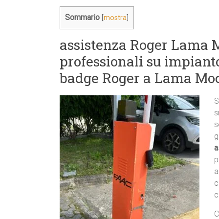
Sommario
[
mostra
]
assistenza Roger Lama M
professionali su impiant
badge Roger a Lama Mo
S
s
s
g
a
p
a
c
c
C