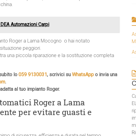
cchina.
 DEA Automazioni Carpi
A
pianto Roger a Lama Mocogno  o hai notato
M
situazione peggiori.
A
 tra una piccola riparazione e la sostituzione completa
ubito lo
059 9130031
, scrivici su
WhatsApp
o invia una
C
com
.
 adatta al tuo impianto Roger.
C
tomatici Roger a Lama
E
gente per evitare guasti e
ri
i
m
Ri
mo di sicurezza, efficienza e durata nel tempo.