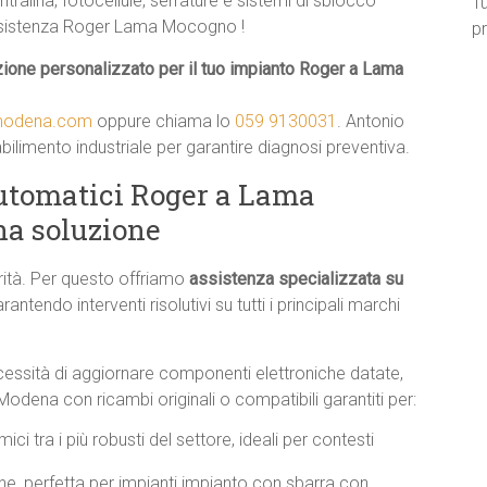
ralina, fotocellule, serrature e sistemi di sblocco
Tu
sistenza Roger Lama Mocogno !
pr
ione personalizzato per il tuo impianto Roger a Lama
imodena.com
oppure chiama lo
059 9130031
. Antonio
abilimento industriale per garantire diagnosi preventiva.
utomatici Roger a Lama
na soluzione
rità. Per questo offriamo
assistenza specializzata su
endo interventi risolutivi su tutti i principali marchi
ecessità di aggiornare componenti elettroniche datate,
dena con ricambi originali o compatibili garantiti per:
ci tra i più robusti del settore, ideali per contesti
ione, perfetta per impianti impianto con sbarra con