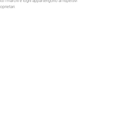
tti i marchi e loghi appartengono ai rispettivi
oprietari.