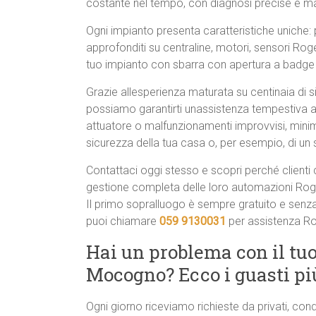
costante nel tempo, con diagnosi precise e ma
Ogni impianto presenta caratteristiche uniche: 
approfonditi su centraline, motori, sensori Rog
tuo impianto con sbarra con apertura a badge 
Grazie allesperienza maturata su centinaia di
possiamo garantirti unassistenza tempestiva an
attuatore o malfunzionamenti improvvisi, minimiz
sicurezza della tua casa o, per esempio, di un s
Contattaci oggi stesso e scopri perché clienti 
gestione completa delle loro automazioni Rog
Il primo sopralluogo è sempre gratuito e senz
puoi chiamare
059 9130031
per assistenza 
Hai un problema con il tu
Mocogno? Ecco i guasti p
Ogni giorno riceviamo richieste da privati, c