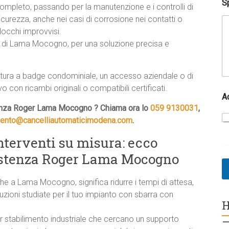
Sp
ompleto, passando per la manutenzione e i controlli di
icurezza, anche nei casi di corrosione nei contatti o
locchi improvvisi.
na di Lama Mocogno, per una soluzione precisa e
ertura a badge condominiale, un accesso aziendale o di
con ricambi originali o compatibili certificati.
A
tenza Roger Lama Mocogno ? Chiama ora lo
059 9130031
,
vento@cancelliautomaticimodena.com
.
interventi su misura: ecco
sistenza Roger Lama Mocogno
he a Lama Mocogno, significa ridurre i tempi di attesa,
luzioni studiate per il tuo impianto con sbarra con
H
r stabilimento industriale che cercano un supporto
–