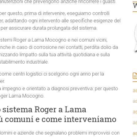
nutenzioni che prevengono anziché rincorrere i guasti.
W
per questo, prima di intervenire, eseguiamo controlli
er, adattando ogni intervento alle specifiche esigenze del
per assicurare durata prolungata del sistema.
 sistemi Roger a Lama Mocogno e nei comuni vicini,
che in caso di corrosione nei contatti, perdita dolio da
zando limpatto sulla tua attività quotidiana e sulla
tabilimento industriale.
come centri logistici ci scelgono ogni anno per la
er.
a impegno e orientato a diagnosi preventiva: per questo
a
Roger Lama Mocogno.
a
o sistema Roger a Lama
a
iù comuni e come interveniamo
a
ondomini e aziende che segnalano problemi improvvisi con
a