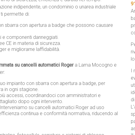
9
itazione indipendente, un condominio o unarea industriale
An
i permette di:
ba
 con sbarra con apertura a badge che possono causare
p
c
nti e componenti danneggiati.
ee CE in materia di sicurezza.
Pe
r e migliorarne laffidabilità.
ri
l
mata su cancelli automatici Roger
a Lama Mocogno e
I 
er:
e
ul tuo impianto con sbarra con apertura a badge, per
ut
ra in ogni stagione.
id
più accessi, coordinandoci con amministratori e
di
ettagliato dopo ogni intervento.
L’
 Interveniamo su cancelli automatici Roger ad uso
efficienza continua e conformità normativa, riducendo al
sp
pa
a