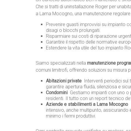
Che si tratti di uninstallazione Roger per unab
a Lama Mocogno, una manutenzione regolare t
Prevenire guasti improvvisi su impianto
disagi o blocchi prolungati.
Risparmiare sui costi di riparazione urge
Garantire il rispetto delle normative europ
Estendere la vita utile del tuo impianto Roge
Siamo specializzati nella
manutenzione program
comuni limitrofi, offrendo soluzioni su misura p
Abitazioni private
 Interventi periodici s
garantire apertura fluida, silenziosa e sicu
Condomini
 Gestiamo impianti con uno o 
residenti. Il tutto con un report tecnico d
Aziende e stabilimenti a Lama Mocogno

intensivo, anche multipunto, assicurando 
minimo i fermi produttivi.