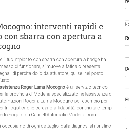
N
ocogno: interventi rapidi e
N
o con sbarra con apertura a
C
R
o
cogno
g
n
o
e il tuo impianto con sbarra con apertura a badge ha
m
messo di funzionare, si muove a fatica o presenta
e
D
E
egnali di perdita dolio da attuatore, qui sei nel posto
m
iusto.
a
ssistenza Roger Lama Mocogno
è un servizio tecnico
i
l
er la provincia di Modena specializzato nellassistenza di
*
E
utomazioni Roger a Lama Mocogno per esempio per
entri logistici, che cercano affidabilità, continuità e tempi
erti erogato da CancelliAutomaticiModena.com.
i occupiamo di ogni dettaglio, dalla diagnosi al ripristino