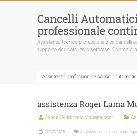
Vai
al
Cancelli Automatic
contenuto
professionale contin
Assistenza tecnica professionale su cancelli au
supporto dedicato, zero sorprese. Chiama or
Assistenza professionale cancelli automatici
assistenza Roger Lama M
CancelliAutomaticiModena.com
As
22/07/2025
Assistenza automazioni cancelli pr