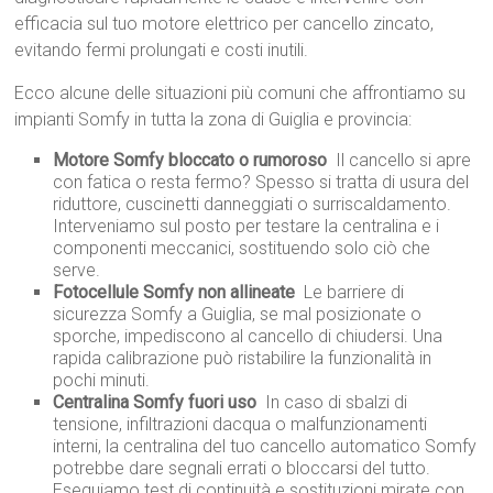
efficacia sul tuo motore elettrico per cancello zincato,
evitando fermi prolungati e costi inutili.
Ecco alcune delle situazioni più comuni che affrontiamo su
impianti Somfy in tutta la zona di Guiglia e provincia:
Motore Somfy bloccato o rumoroso
 Il cancello si apre
con fatica o resta fermo? Spesso si tratta di usura del
riduttore, cuscinetti danneggiati o surriscaldamento.
Interveniamo sul posto per testare la centralina e i
componenti meccanici, sostituendo solo ciò che
serve.
Fotocellule Somfy non allineate
 Le barriere di
sicurezza Somfy a Guiglia, se mal posizionate o
sporche, impediscono al cancello di chiudersi. Una
rapida calibrazione può ristabilire la funzionalità in
pochi minuti.
Centralina Somfy fuori uso
 In caso di sbalzi di
tensione, infiltrazioni dacqua o malfunzionamenti
interni, la centralina del tuo cancello automatico Somfy
potrebbe dare segnali errati o bloccarsi del tutto.
Eseguiamo test di continuità e sostituzioni mirate con