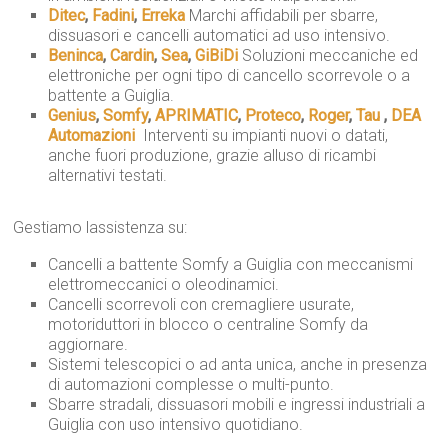
Ditec
,
Fadini
,
Erreka
 Marchi affidabili per sbarre,
dissuasori e cancelli automatici ad uso intensivo.
Beninca
,
Cardin
,
Sea
,
GiBiDi
 Soluzioni meccaniche ed
elettroniche per ogni tipo di cancello scorrevole o a
battente a Guiglia.
Genius
,
Somfy
,
APRIMATIC
,
Proteco
,
Roger
,
Tau
,
DEA
Automazioni
 Interventi su impianti nuovi o datati,
anche fuori produzione, grazie alluso di ricambi
alternativi testati.
Gestiamo lassistenza su:
Cancelli a battente Somfy a Guiglia con meccanismi
elettromeccanici o oleodinamici.
Cancelli scorrevoli con cremagliere usurate,
motoriduttori in blocco o centraline Somfy da
aggiornare.
Sistemi telescopici o ad anta unica, anche in presenza
di automazioni complesse o multi-punto.
Sbarre stradali, dissuasori mobili e ingressi industriali a
Guiglia con uso intensivo quotidiano.