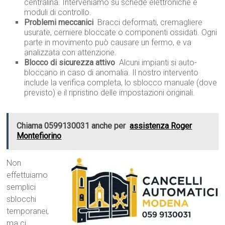
centralina. Interveniamo su schede elettroniche e
moduli di controllo.
Problemi meccanici
 Bracci deformati, cremagliere
usurate, cerniere bloccate o componenti ossidati. Ogni
parte in movimento può causare un fermo, e va
analizzata con attenzione.
Blocco di sicurezza attivo
 Alcuni impianti si auto-
bloccano in caso di anomalia. Il nostro intervento
include la verifica completa, lo sblocco manuale (dove
previsto) e il ripristino delle impostazioni originali.
Chiama 0599130031 anche per
assistenza Roger
Montefiorino
Non
effettuiamo
semplici
sblocchi
temporanei,
ma ci