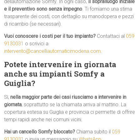
dellautomazione Somfy. In ogni caso,
il sopralluogo iniziale
e il preventivo sono senza impegno
. Ti forniamo una stima
trasparente dei costi, con dettaglio su manodopera e pezzi
di ricambio (se necessari).
Vuoi conoscere i costi per il tuo impianto?
Contattaci al
059
9130031
o scrivici a
intervento@cancelliautomaticimodena.com
.
Potete intervenire in giornata
anche su impianti Somfy a
Guiglia?
Sì,
nella maggior parte dei casi riusciamo a intervenire in
giornata
, soprattutto se la chiamata arriva al mattino. La
copertura estesa su Guiglia e provincia ci permette di offrire
tempi rapidi anche nei comuni vicini.
Hai un cancello Somfy bloccato?
Chiama subito il
059
9130031
o invia un messaggio su
WhatsApp
.