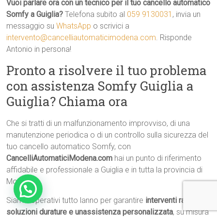
Vuoi parlare ora con un tecnico per il tuo cancello automatico
Somfy a Guiglia?
Telefona subito al
059 9130031
, invia un
messaggio su
WhatsApp
o scrivici a
intervento@cancelliautomaticimodena.com
. Risponde
Antonio in persona!
Pronto a risolvere il tuo problema
con assistenza Somfy Guiglia a
Guiglia? Chiama ora
Che si tratti di un malfunzionamento improvviso, di una
manutenzione periodica o di un controllo sulla sicurezza del
tuo cancello automatico Somfy, con
CancelliAutomaticiModena.com
hai un punto di riferimento
affidabile e professionale a Guiglia e in tutta la provincia di
Modena.
Siamo operativi tutto lanno per garantire
interventi rapidi,
soluzioni durature e unassistenza personalizzata
, su misura