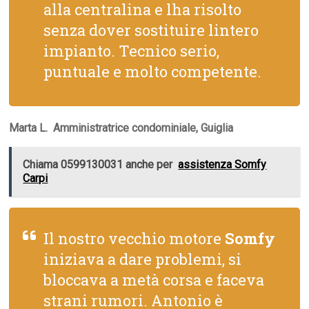
alla centralina e lha risolto
senza dover sostituire lintero
impianto. Tecnico serio,
puntuale e molto competente.
Marta L.  Amministratrice condominiale, Guiglia
Chiama 0599130031 anche per
assistenza Somfy
Carpi
Il nostro vecchio motore
Somfy
iniziava a dare problemi, si
bloccava a metà corsa e faceva
strani rumori. Antonio è