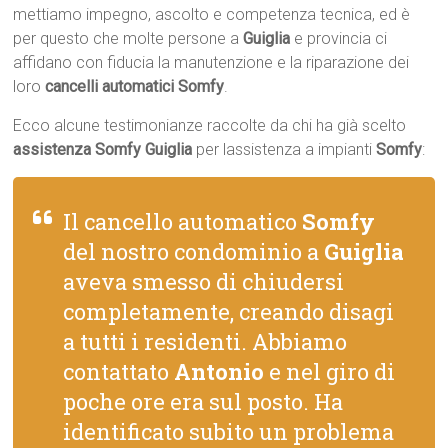
mettiamo impegno, ascolto e competenza tecnica, ed è
per questo che molte persone a
Guiglia
e provincia ci
affidano con fiducia la manutenzione e la riparazione dei
loro
cancelli automatici Somfy
.
Ecco alcune testimonianze raccolte da chi ha già scelto
assistenza Somfy Guiglia
per lassistenza a impianti
Somfy
:
Il cancello automatico
Somfy
del nostro condominio a
Guiglia
aveva smesso di chiudersi
completamente, creando disagi
a tutti i residenti. Abbiamo
contattato
Antonio
e nel giro di
poche ore era sul posto. Ha
identificato subito un problema