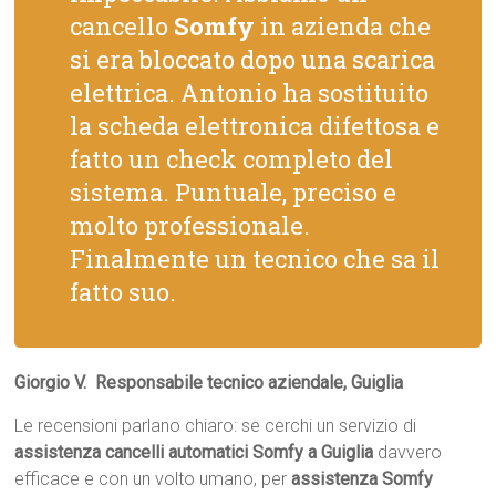
cancello
Somfy
in azienda che
si era bloccato dopo una scarica
elettrica. Antonio ha sostituito
la scheda elettronica difettosa e
fatto un check completo del
sistema. Puntuale, preciso e
molto professionale.
Finalmente un tecnico che sa il
fatto suo.
Giorgio V.  Responsabile tecnico aziendale, Guiglia
Le recensioni parlano chiaro: se cerchi un servizio di
assistenza cancelli automatici Somfy a Guiglia
davvero
efficace e con un volto umano, per
assistenza Somfy