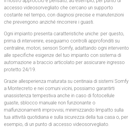
Il nostro approccio è pensato, ad esempio, per punto di
accesso videosorvegliato che cercano un supporto
costante nel tempo, con diagnosi precise e manutenzioni
che prevengono anziché rincorrere i guasti.
Ogni impianto presenta caratteristiche uniche: per questo,
prima di intervenire, eseguiamo controlli approfonditi su
centraline, motori, sensori Somfy, adattando ogni intervento
alle specifiche esigenze del tuo impianto con sistema di
automazione a braccio articolato per assicurare ingresso
protetto 24/19.
Grazie allesperienza maturata su centinaia di sistemi Somfy
a Montecreto e nei comuni vicini, possiamo garantirti
unassistenza tempestiva anche in caso di fotocellule
guaste, sblocco manuale non funzionante o
malfunzionamenti improvvisi, minimizzando limpatto sulla
tua attività quotidiana e sulla sicurezza della tua casa o, per
esempio, di un punto di accesso videosorvegliato.