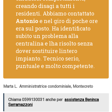
creando disagi a tutti i
residenti. Abbiamo contattato
Antonio
e nel giro di poche ore
era sul posto. Ha identificato
subito un problema alla
centralina e lha risolto senza
dover sostituire lintero
impianto. Tecnico serio,
puntuale e molto competente.
Marta L.  Amministratrice condominiale, Montecreto
Chiama 0599130031 anche per
assistenza Beninca
Serramazzoni