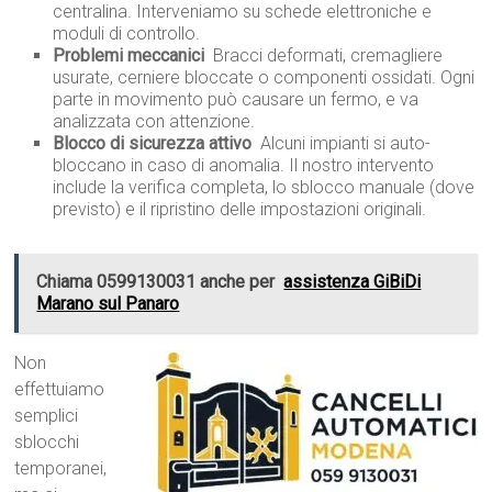
centralina. Interveniamo su schede elettroniche e
moduli di controllo.
Problemi meccanici
 Bracci deformati, cremagliere
usurate, cerniere bloccate o componenti ossidati. Ogni
parte in movimento può causare un fermo, e va
analizzata con attenzione.
Blocco di sicurezza attivo
 Alcuni impianti si auto-
bloccano in caso di anomalia. Il nostro intervento
include la verifica completa, lo sblocco manuale (dove
previsto) e il ripristino delle impostazioni originali.
Chiama 0599130031 anche per
assistenza GiBiDi
Marano sul Panaro
Non
effettuiamo
semplici
sblocchi
temporanei,