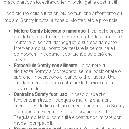
braccio articolato, evitando fermi prolungati e costi inutili.
Ecco alcune delle situazioni più comuni che affrontiamo su
impianti Somfy in tutta la zona di Montecreto e provincia:
Motore Somfy bloccato o rumoroso
 Il cancello si apre
con fatica o resta fermo? Spesso si tratta di usura del
riduttore, cuscinetti danneggiati o surriscaldamento.
Interveniamo sul posto per testare la centralina e i
componenti meccanici, sostituendo solo ciò che
serve.
Fotocellule Somfy non allineate
 Le barriere di
sicurezza Somfy a Montecreto, se mal posizionate o
sporche, impediscono al cancello di chiudersi. Una
rapida calibrazione può ristabilire la funzionalità in
pochi minuti.
Centralina Somfy fuori uso
 In caso di sbalzi di
tensione, infiltrazioni dacqua o malfunzionamenti
interni, la centralina del tuo cancello automatico Somfy
potrebbe dare segnali errati o bloccarsi del tutto.
Eseguiamo test di continuità e sostituzioni mirate con
modelli compatibili.
Bracci meccanici piegati o usurati
 Su impianti con alta