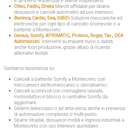
in ambienti residenziali e villette indipendenti.
Ditec
,
Fadini
,
Erreka
 Marchi affidabili per sbarre,
dissuasori e cancelli automatici ad uso intensivo.
Beninca
,
Cardin
,
Sea
,
GiBiDi
 Soluzioni meccaniche ed
elettroniche per ogni tipo di cancello scorrevole o a
battente a Montecreto.
Genius
,
Somfy
,
APRIMATIC
,
Proteco
,
Roger
,
Tau
,
DEA
Automazioni
 Interventi su impianti nuovi o datati,
anche fuori produzione, grazie alluso di ricambi
alternativi testati.
Gestiamo lassistenza su:
Cancelli a battente Somfy a Montecreto con
meccanismi elettromeccanici o oleodinamici.
Cancelli scorrevoli con cremagliere usurate,
motoriduttori in blocco o centraline Somfy da
aggiornare.
Sistemi telescopici o ad anta unica, anche in presenza
di automazioni complesse o multi-punto.
Sbarre stradali, dissuasori mobili e ingressi industriali a
Montecreto con uso intensivo quotidiano.