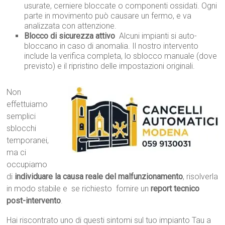
usurate, cerniere bloccate o componenti ossidati. Ogni
parte in movimento può causare un fermo, e va
analizzata con attenzione.
Blocco di sicurezza attivo
 Alcuni impianti si auto-
bloccano in caso di anomalia. Il nostro intervento
include la verifica completa, lo sblocco manuale (dove
previsto) e il ripristino delle impostazioni originali.
Non
effettuiamo
semplici
sblocchi
temporanei,
ma ci
occupiamo
di
individuare la causa reale del malfunzionamento
, risolverla
in modo stabile e  se richiesto  fornire un
report tecnico
post-intervento
.
Hai riscontrato uno di questi sintomi sul tuo impianto Tau a