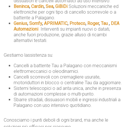
dissuasori e cancelli automatici ad uso intensivo.
Beninca
,
Cardin
,
Sea
,
GiBiDi
 Soluzioni meccaniche ed
elettroniche per ogni tipo di cancello scorrevole o a
battente a Palagano.
Genius
,
Somfy
,
APRIMATIC
,
Proteco
,
Roger
,
Tau
,
DEA
Automazioni
 Interventi su impianti nuovi o datati,
anche fuori produzione, grazie alluso di ricambi
alternativi testati.
Gestiamo lassistenza su:
Cancelli a battente Tau a Palagano con meccanismi
elettromeccanici o oleodinamici.
Cancelli scorrevoli con cremagliere usurate,
motoriduttori in blocco o centraline Tau da aggiornare.
Sistemi telescopici o ad anta unica, anche in presenza
di automazioni complesse o multi-punto.
Sbarre stradali, dissuasori mobili e ingressi industriali a
Palagano con uso intensivo quotidiano.
Conosciamo i punti deboli di ogni brand, ma anche le
soluzioni più efficaci per ciascuno.