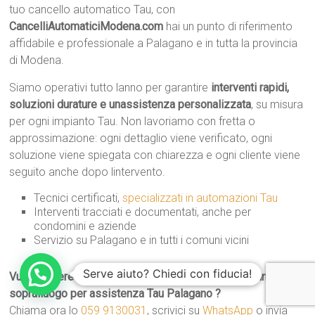
tuo cancello automatico Tau, con
CancelliAutomaticiModena.com
hai un punto di riferimento
affidabile e professionale a Palagano e in tutta la provincia
di Modena.
Siamo operativi tutto lanno per garantire
interventi rapidi,
soluzioni durature e unassistenza personalizzata
, su misura
per ogni impianto Tau. Non lavoriamo con fretta o
approssimazione: ogni dettaglio viene verificato, ogni
soluzione viene spiegata con chiarezza e ogni cliente viene
seguito anche dopo lintervento.
Tecnici certificati,
specializzati in automazioni Tau
Interventi tracciati e documentati, anche per
condomini e aziende
Servizio su Palagano e in tutti i comuni vicini
Serve aiuto? Chiedi con fiducia!
Vuoi ricevere una consulenza immediata o fissare un
sopralluogo per assistenza Tau Palagano ?
Chiama ora lo
059 9130031
, scrivici su
WhatsApp
o invia